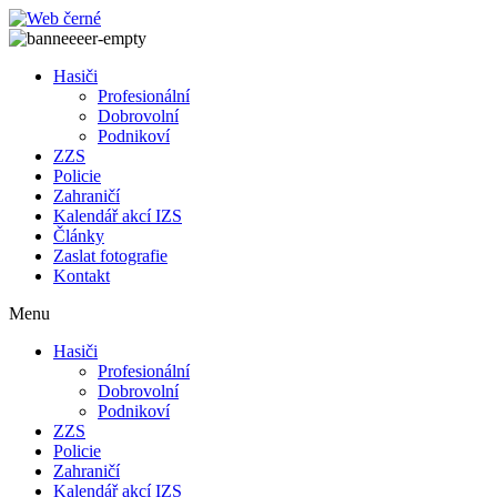
Přejít
k
obsahu
Hasiči
Profesionální
Dobrovolní
Podnikoví
ZZS
Policie
Zahraničí
Kalendář akcí IZS
Články
Zaslat fotografie
Kontakt
Menu
Hasiči
Profesionální
Dobrovolní
Podnikoví
ZZS
Policie
Zahraničí
Kalendář akcí IZS