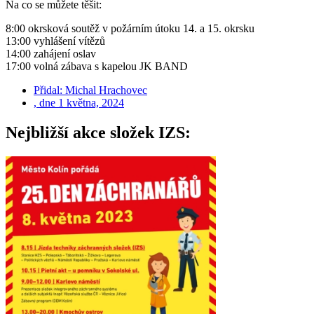
Na co se můžete těšit:
8:00 okrsková soutěž v požárním útoku 14. a 15. okrsku
13:00 vyhlášení vítězů
14:00 zahájení oslav
17:00 volná zábava s kapelou JK BAND
Přidal:
Michal Hrachovec
, dne
1 května, 2024
Nejbližší akce složek IZS: