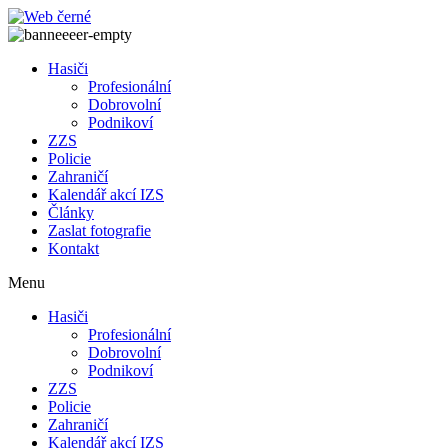
Přejít
k
obsahu
Hasiči
Profesionální
Dobrovolní
Podnikoví
ZZS
Policie
Zahraničí
Kalendář akcí IZS
Články
Zaslat fotografie
Kontakt
Menu
Hasiči
Profesionální
Dobrovolní
Podnikoví
ZZS
Policie
Zahraničí
Kalendář akcí IZS