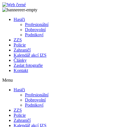
Přejít
k
obsahu
Hasiči
Profesionální
Dobrovolní
Podnikoví
ZZS
Policie
Zahraničí
Kalendář akcí IZS
Články
Zaslat fotografie
Kontakt
Menu
Hasiči
Profesionální
Dobrovolní
Podnikoví
ZZS
Policie
Zahraničí
Kalendář akcí IZS