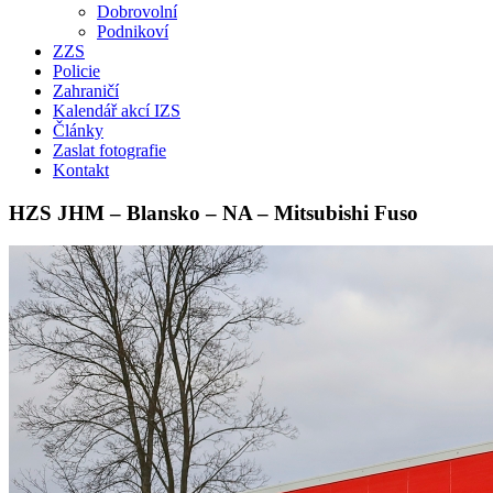
Dobrovolní
Podnikoví
ZZS
Policie
Zahraničí
Kalendář akcí IZS
Články
Zaslat fotografie
Kontakt
HZS JHM – Blansko – NA – Mitsubishi Fuso