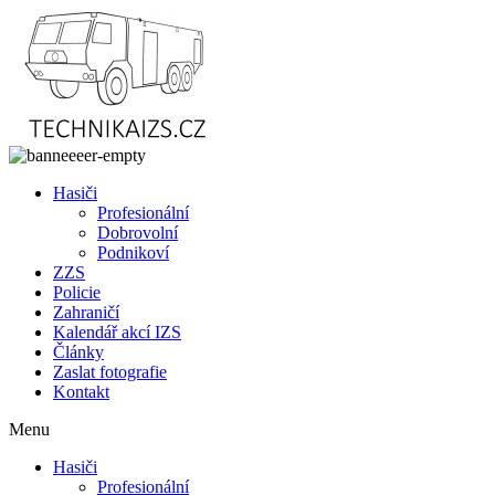
Přejít
k
obsahu
Hasiči
Profesionální
Dobrovolní
Podnikoví
ZZS
Policie
Zahraničí
Kalendář akcí IZS
Články
Zaslat fotografie
Kontakt
Menu
Hasiči
Profesionální