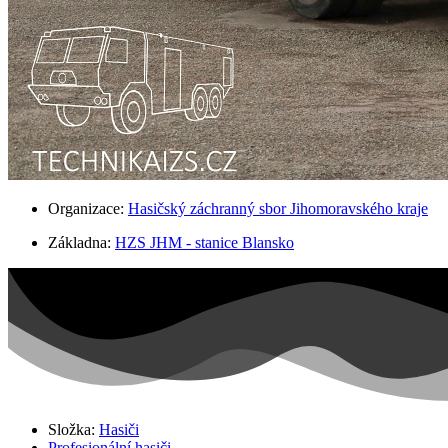
Organizace:
Hasičský záchranný sbor Jihomoravského kraje
Základna:
HZS JHM - stanice Blansko
Složka:
Hasiči
Profesionální hasiči