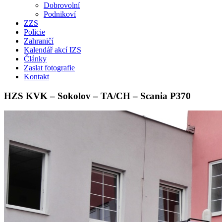
Dobrovolní
Podnikoví
ZZS
Policie
Zahraničí
Kalendář akcí IZS
Články
Zaslat fotografie
Kontakt
HZS KVK – Sokolov – TA/CH – Scania P370