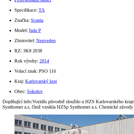
Specifikace:
TA
Značka:
Scania
Model:
řada P
Zhotovitel:
Neuveden
RZ: 3K8 2038
Rok výroby:
2014
Volací znak: PSO 116
Kraj:
Karlovarský kraj
Obec:
Sokolov
Doplňující info:Vozidlo původně sloužilo u HZS Karlovarského kraj
Synthomer a.s. čímž vznikla HZSp Synthomer a.s. Chemické závody 