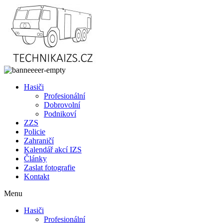
Přejít
k
obsahu
Hasiči
Profesionální
Dobrovolní
Podnikoví
ZZS
Policie
Zahraničí
Kalendář akcí IZS
Články
Zaslat fotografie
Kontakt
Menu
Hasiči
Profesionální