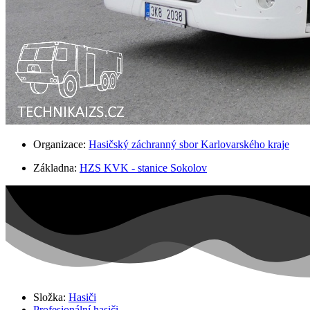
Organizace:
Hasičský záchranný sbor Karlovarského kraje
Základna:
HZS KVK - stanice Sokolov
Složka:
Hasiči
Profesionální hasiči