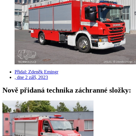
Přidal:
Zdeněk Emingr
, dne
2 září, 2023
Nově přidaná technika záchranné složky: