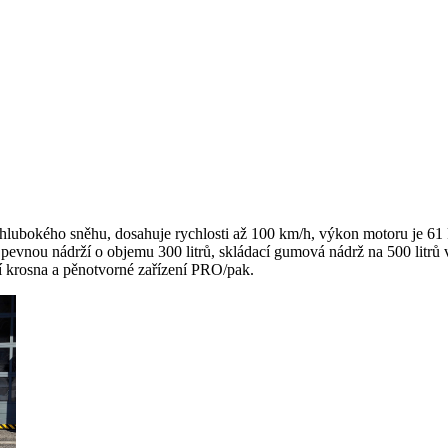
lubokého sněhu, dosahuje rychlosti až 100 km/h, výkon motoru je 61 kW
ní s pevnou nádrží o objemu 300 litrů, skládací gumová nádrž na 500 lit
í krosna a pěnotvorné zařízení PRO/pak.