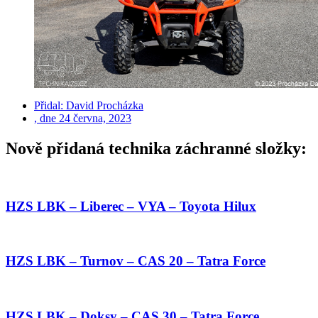
Přidal:
David Procházka
, dne
24 června, 2023
Nově přidaná technika záchranné složky:
HZS LBK – Liberec – VYA – Toyota Hilux
HZS LBK – Turnov – CAS 20 – Tatra Force
HZS LBK – Doksy – CAS 30 – Tatra Force