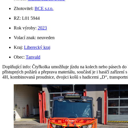
Zhotovitel:
BCE s.r.o.
RZ: L01 5944
Rok výroby:
2023
Volací znak: neuveden
Kraj:
Liberecký kraj
Obec:
Tanvald
Doplňující info: Čtyřkolka umožňuje jízdu na kolech nebo pásech do h
přístupných požárů a přeprava materiálu, součástí je i hasičí zaříze
4H, kombinovaná proudnice, dvojici košů s hadicemi „D“, transportn