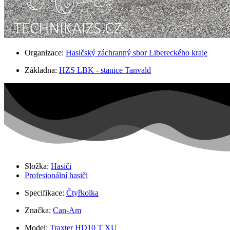
Organizace:
Hasičský záchranný sbor Libereckého kraje
Základna:
HZS LBK - stanice Tanvald
Složka:
Hasiči
Profesionální hasiči
Specifikace:
Čtyřkolka
Značka:
Can-Am
Model:
Traxter HD10 T XU