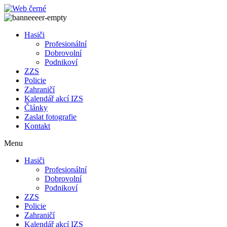
Přejít
k
obsahu
Hasiči
Profesionální
Dobrovolní
Podnikoví
ZZS
Policie
Zahraničí
Kalendář akcí IZS
Články
Zaslat fotografie
Kontakt
Menu
Hasiči
Profesionální
Dobrovolní
Podnikoví
ZZS
Policie
Zahraničí
Kalendář akcí IZS