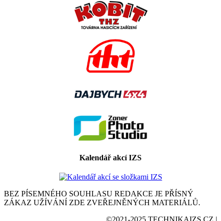
Kalendář akcí IZS
BEZ PÍSEMNÉHO SOUHLASU REDAKCE JE PŘÍSNÝ
ZÁKAZ UŽÍVÁNÍ ZDE ZVEŘEJNĚNÝCH MATERIÁLŮ.
©2021-2025 TECHNIKAIZS.CZ |