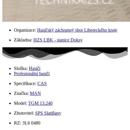
Organizace:
Hasičský záchranný sbor Libereckého kraje
Základna:
HZS LBK - stanice Doksy
Složka:
Hasiči
Profesionální hasiči
Specifikace:
CAS
Značka:
MAN
Model:
TGM 13.240
Zhotovitel:
SPS Slatiňany
RZ: 3L6 0480