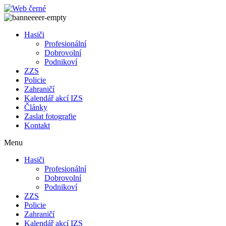
Přejít
k
obsahu
Hasiči
Profesionální
Dobrovolní
Podnikoví
ZZS
Policie
Zahraničí
Kalendář akcí IZS
Články
Zaslat fotografie
Kontakt
Menu
Hasiči
Profesionální
Dobrovolní
Podnikoví
ZZS
Policie
Zahraničí
Kalendář akcí IZS