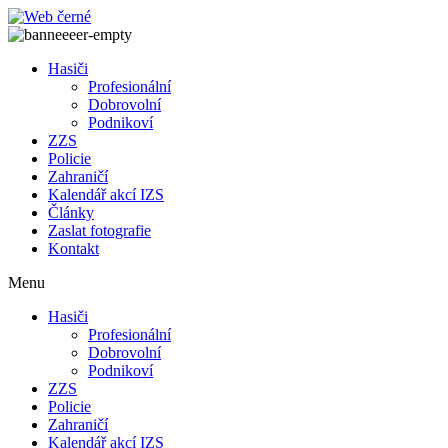
Přejít
k
obsahu
Hasiči
Profesionální
Dobrovolní
Podnikoví
ZZS
Policie
Zahraničí
Kalendář akcí IZS
Články
Zaslat fotografie
Kontakt
Menu
Hasiči
Profesionální
Dobrovolní
Podnikoví
ZZS
Policie
Zahraničí
Kalendář akcí IZS