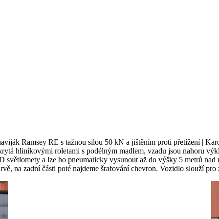
viják Ramsey RE s tažnou silou 50 kN a jištěním proti přetížení | Karo
 krytá hliníkovými roletami s podélným madlem, vzadu jsou nahoru výkl
LED světlomety a lze ho pneumaticky vysunout až do výšky 5 metrů nad
vě, na zadní části poté najdeme šrafování chevron. Vozidlo slouží pro z