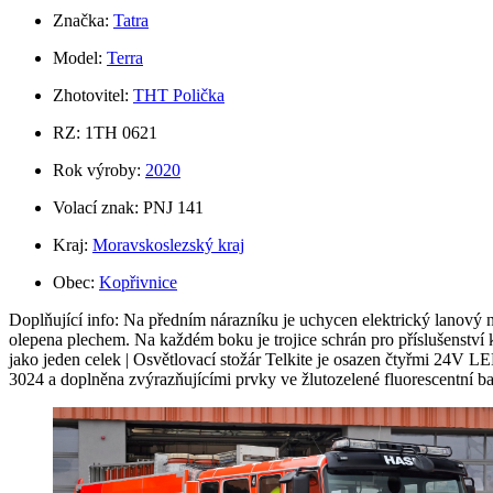
Značka:
Tatra
Model:
Terra
Zhotovitel:
THT Polička
RZ: 1TH 0621
Rok výroby:
2020
Volací znak: PNJ 141
Kraj:
Moravskoslezský kraj
Obec:
Kopřivnice
Doplňující info: Na předním nárazníku je uchycen elektrický lanový na
olepena plechem. Na každém boku je trojice schrán pro příslušenství
jako jeden celek | Osvětlovací stožár Telkite je osazen čtyřmi 24V 
3024 a doplněna zvýrazňujícími prvky ve žlutozelené fluorescentní bar