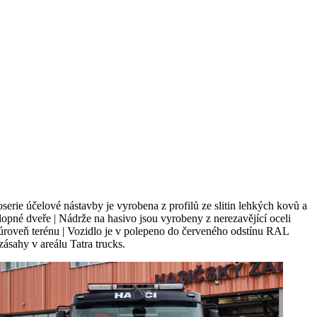
serie účelové nástavby je vyrobena z profilů ze slitin lehkých kovů a
opné dveře | Nádrže na hasivo jsou vyrobeny z nerezavějící oceli
 úroveň terénu | Vozidlo je v polepeno do červeného odstínu RAL
ásahy v areálu Tatra trucks.