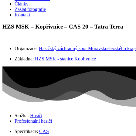
Články
Zaslat fotografie
Kontakt
HZS MSK – Kopřivnice – CAS 20 – Tatra Terra
Organizace:
Hasičský záchranný sbor Moravskoslezského kraj
Základna:
HZS MSK - stanice Kopřivnice
Složka:
Hasiči
Profesionální hasiči
Specifikace:
CAS