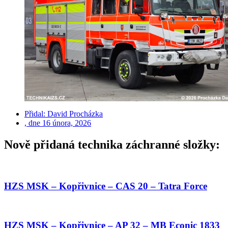
Přidal:
David Procházka
, dne
16 února, 2026
Nově přidaná technika záchranné složky:
HZS MSK – Kopřivnice – CAS 20 – Tatra Force
HZS MSK – Kopřivnice – AP 32 – MB Econic 1833