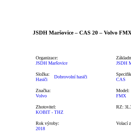
JSDH Maršovice – CAS 20 – Volvo FM
Organizace:
Základn
JSDH Maršovice
JSDH M
Složka:
Specifi
Dobrovolní hasiči
Hasiči
CAS
Značka:
Model:
Volvo
FMX
Zhotovitel:
RZ: 3L
KOBIT - THZ
Rok výroby:
Volací 
2018