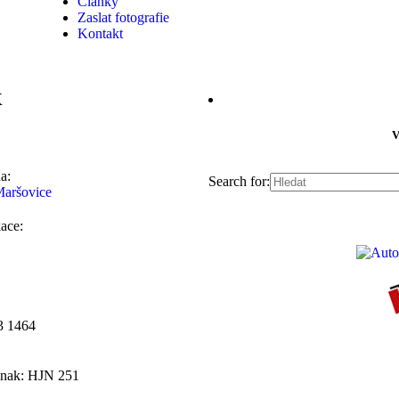
Články
Zaslat fotografie
Kontakt
X
V
a:
Search for:
aršovice
kace:
3 1464
znak: HJN 251