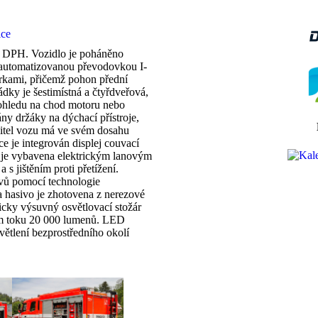
ice
ě DPH. Vozidlo je poháněno
utomatizovanou převodovkou I-
ěrkami, přičemž pohon přední
dky je šestimístná a čtyřdveřová,
z ohledu na chod motoru nebo
ny držáky na dýchací přístroje,
litel vozu má ve svém dosahu
e je integrován displej couvací
 je vybavena elektrickým lanovým
s jištěním proti přetížení.
ovů pomocí technologie
 hasivo je zhotovena z nerezové
icky výsuvný osvětlovací stožár
ém toku 20 000 lumenů. LED
světlení bezprostředního okolí