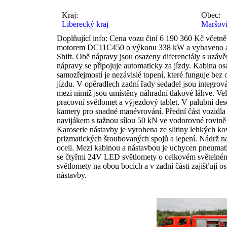
Kraj:
Obec:
Liberecký kraj
Maršov
Doplňující info: Cena vozu činí 6 190 360 Kč včetn
motorem DC11C450 o výkonu 338 kW a vybaveno a
Shift. Obě nápravy jsou osazeny diferenciály s uzáv
nápravy se připojuje automaticky za jízdy. Kabina osá
samozřejmostí je nezávislé topení, které funguje be
jízdu. V opěradlech zadní řady sedadel jsou integrová
mezi nimiž jsou umístěny náhradní tlakové láhve. Ve
pracovní světlomet a výjezdový tablet. V palubní desc
kamery pro snadné manévrování. Přední část vozidla
navijákem s tažnou sílou 50 kN ve vodorovné rovině a 
Karoserie nástavby je vyrobena ze slitiny lehkých k
prizmatických šroubovaných spojů a lepení. Nádrž na
oceli. Mezi kabinou a nástavbou je uchycen pneumat
se čtyřmi 24V LED světlomety o celkovém světeln
světlomety na obou bocích a v zadní části zajišťují o
nástavby.