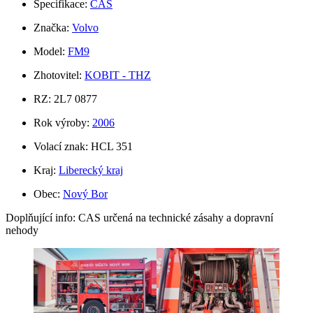
Specifikace:
CAS
Značka:
Volvo
Model:
FM9
Zhotovitel:
KOBIT - THZ
RZ: 2L7 0877
Rok výroby:
2006
Volací znak: HCL 351
Kraj:
Liberecký kraj
Obec:
Nový Bor
Doplňující info: CAS určená na technické zásahy a dopravní
nehody