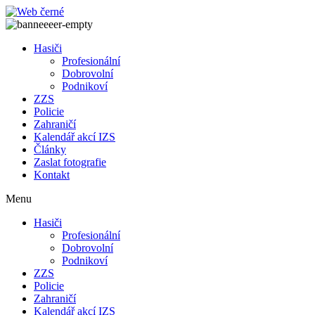
Přejít
k
obsahu
Hasiči
Profesionální
Dobrovolní
Podnikoví
ZZS
Policie
Zahraničí
Kalendář akcí IZS
Články
Zaslat fotografie
Kontakt
Menu
Hasiči
Profesionální
Dobrovolní
Podnikoví
ZZS
Policie
Zahraničí
Kalendář akcí IZS