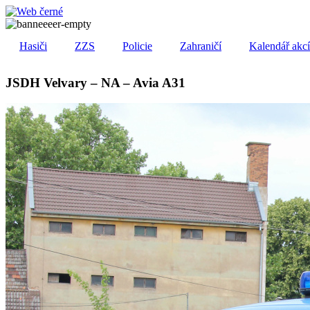
Přejít
k
obsahu
Hasiči
ZZS
Policie
Zahraničí
Kalendář akc
JSDH Velvary – NA – Avia A31