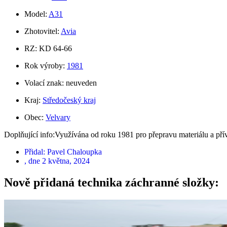
Model:
A31
Zhotovitel:
Avia
RZ: KD 64-66
Rok výroby:
1981
Volací znak: neuveden
Kraj:
Středočeský kraj
Obec:
Velvary
Doplňující info:Využívána od roku 1981 pro přepravu materiálu a pří
Přidal:
Pavel Chaloupka
, dne
2 května, 2024
Nově přidaná technika záchranné složky: