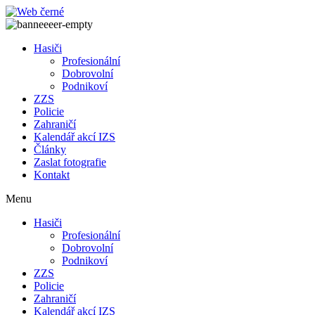
Přejít
k
obsahu
Hasiči
Profesionální
Dobrovolní
Podnikoví
ZZS
Policie
Zahraničí
Kalendář akcí IZS
Články
Zaslat fotografie
Kontakt
Menu
Hasiči
Profesionální
Dobrovolní
Podnikoví
ZZS
Policie
Zahraničí
Kalendář akcí IZS