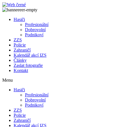
Přejít
k
obsahu
Hasiči
Profesionální
Dobrovolní
Podnikoví
ZZS
Policie
Zahraničí
Kalendář akcí IZS
Články
Zaslat fotografie
Kontakt
Menu
Hasiči
Profesionální
Dobrovolní
Podnikoví
ZZS
Policie
Zahraničí
Kalendář akcí IZS