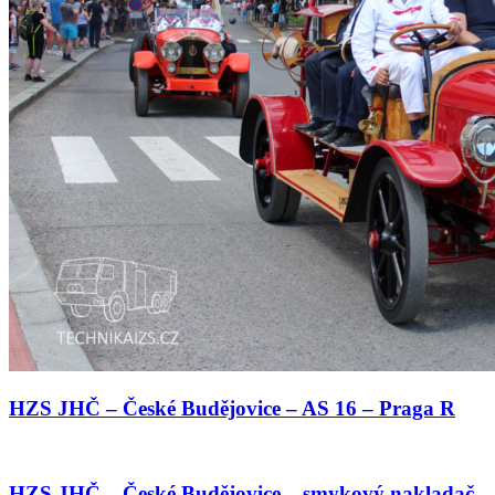
HZS JHČ – České Budějovice – AS 16 – Praga R
HZS JHČ – České Budějovice – smykový nakladač –