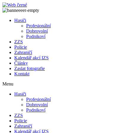
Přejít
k
obsahu
Hasiči
Profesionální
Dobrovolní
Podnikoví
ZZS
Policie
Zahraničí
Kalendář akcí IZS
Články
Zaslat fotografie
Kontakt
Menu
Hasiči
Profesionální
Dobrovolní
Podnikoví
ZZS
Policie
Zahraničí
Kalendář akcí IZS