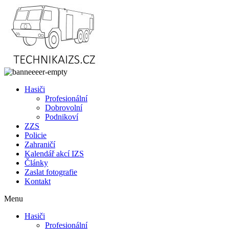
Přejít
k
obsahu
Hasiči
Profesionální
Dobrovolní
Podnikoví
ZZS
Policie
Zahraničí
Kalendář akcí IZS
Články
Zaslat fotografie
Kontakt
Menu
Hasiči
Profesionální