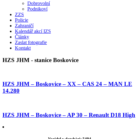
Dobrovolní
Podnikoví
ZZS
Policie
Zahraničí
Kalendář akcí IZS
Články
Zaslat fotografie
Kontakt
HZS JHM - stanice Boskovice
HZS JHM – Boskovice – XX – CAS 24 – MAN LE
14.280
HZS JHM – Boskovice – AP 30 – Renault D18 High
Vozidel v databázi: 5494