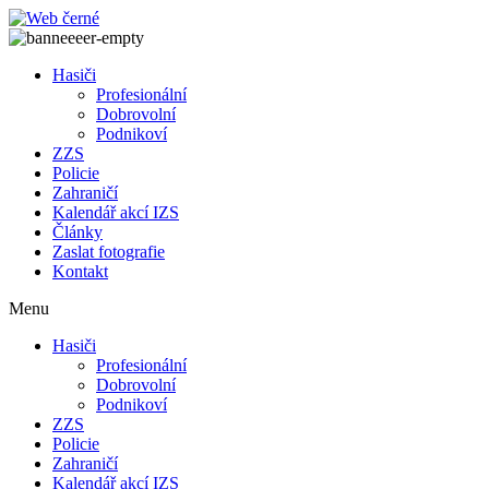
Přejít
k
obsahu
Hasiči
Profesionální
Dobrovolní
Podnikoví
ZZS
Policie
Zahraničí
Kalendář akcí IZS
Články
Zaslat fotografie
Kontakt
Menu
Hasiči
Profesionální
Dobrovolní
Podnikoví
ZZS
Policie
Zahraničí
Kalendář akcí IZS