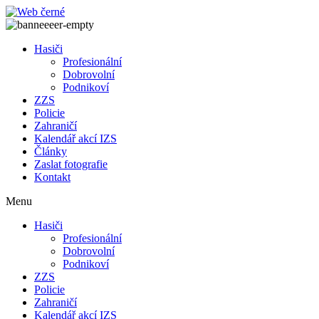
Přejít
k
obsahu
Hasiči
Profesionální
Dobrovolní
Podnikoví
ZZS
Policie
Zahraničí
Kalendář akcí IZS
Články
Zaslat fotografie
Kontakt
Menu
Hasiči
Profesionální
Dobrovolní
Podnikoví
ZZS
Policie
Zahraničí
Kalendář akcí IZS