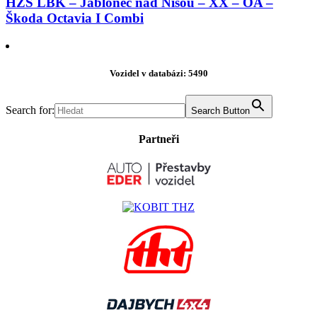
HZS LBK – Jablonec nad Nisou – XX – OA –
Škoda Octavia I Combi
Vozidel v databázi: 5490
Search for:
Search Button
Partneři