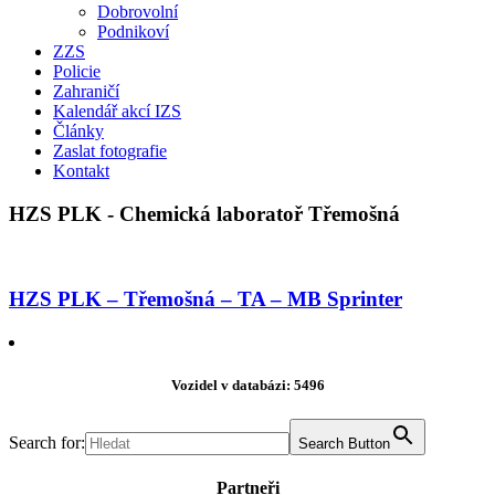
Dobrovolní
Podnikoví
ZZS
Policie
Zahraničí
Kalendář akcí IZS
Články
Zaslat fotografie
Kontakt
HZS PLK - Chemická laboratoř Třemošná
HZS PLK – Třemošná – TA – MB Sprinter
Vozidel v databázi: 5496
Search for:
Search Button
Partneři