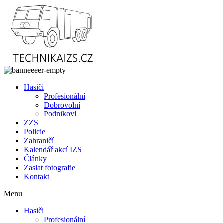
Přejít
k
obsahu
Hasiči
Profesionální
Dobrovolní
Podnikoví
ZZS
Policie
Zahraničí
Kalendář akcí IZS
Články
Zaslat fotografie
Kontakt
Menu
Hasiči
Profesionální