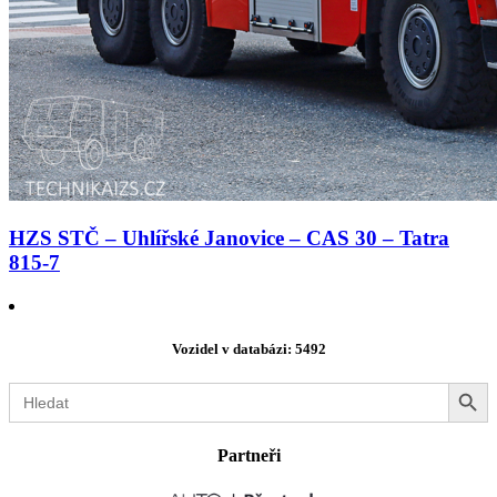
HZS STČ – Uhlířské Janovice – CAS 30 – Tatra
815-7
Vozidel v databázi: 5492
Search Button
Search
for:
Partneři