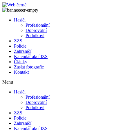
Přejít
k
obsahu
Hasiči
Profesionální
Dobrovolní
Podnikoví
ZZS
Policie
Zahraničí
Kalendář akcí IZS
Články
Zaslat fotografie
Kontakt
Menu
Hasiči
Profesionální
Dobrovolní
Podnikoví
ZZS
Policie
Zahraničí
Kalendář akcí IZS