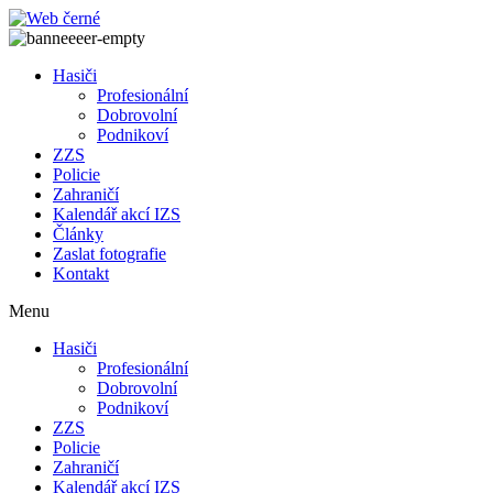
Přejít
k
obsahu
Hasiči
Profesionální
Dobrovolní
Podnikoví
ZZS
Policie
Zahraničí
Kalendář akcí IZS
Články
Zaslat fotografie
Kontakt
Menu
Hasiči
Profesionální
Dobrovolní
Podnikoví
ZZS
Policie
Zahraničí
Kalendář akcí IZS