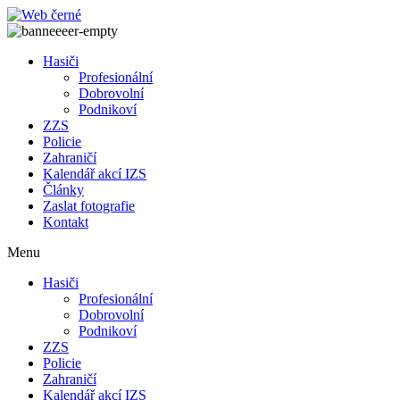
Přejít
k
obsahu
Hasiči
Profesionální
Dobrovolní
Podnikoví
ZZS
Policie
Zahraničí
Kalendář akcí IZS
Články
Zaslat fotografie
Kontakt
Menu
Hasiči
Profesionální
Dobrovolní
Podnikoví
ZZS
Policie
Zahraničí
Kalendář akcí IZS