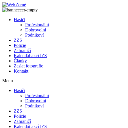
Přejít
k
obsahu
Hasiči
Profesionální
Dobrovolní
Podnikoví
ZZS
Policie
Zahraničí
Kalendář akcí IZS
Články
Zaslat fotografie
Kontakt
Menu
Hasiči
Profesionální
Dobrovolní
Podnikoví
ZZS
Policie
Zahraničí
Kalendář akcí IZS