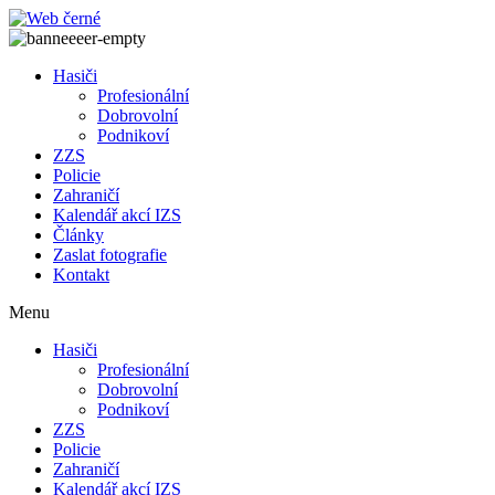
Přejít
k
obsahu
Hasiči
Profesionální
Dobrovolní
Podnikoví
ZZS
Policie
Zahraničí
Kalendář akcí IZS
Články
Zaslat fotografie
Kontakt
Menu
Hasiči
Profesionální
Dobrovolní
Podnikoví
ZZS
Policie
Zahraničí
Kalendář akcí IZS