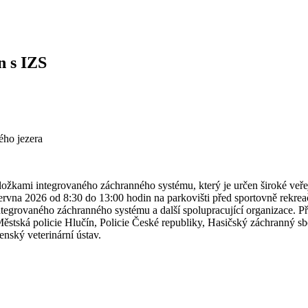
n s IZS
ého jezera
ožkami integrovaného záchranného systému, který je určen široké veřejno
června 2026 od 8:30 do 13:00 hodin na parkovišti před sportovně rekre
integrovaného záchranného systému a další spolupracující organizace. 
 Městská policie Hlučín, Policie České republiky, Hasičský záchranný 
nský veterinární ústav.