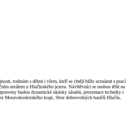
sti, rodinám s dětmi i všem, kteří se chtějí blíže seznámit s prací
ačním areálem u Hlučínského jezera. Návštěvníci se mohou těšit na
Připraveny budou dynamické ukázky zásahů, prezentace techniky i
sbor Moravskoslezského kraje, Sbor dobrovolných hasičů Hlučín,