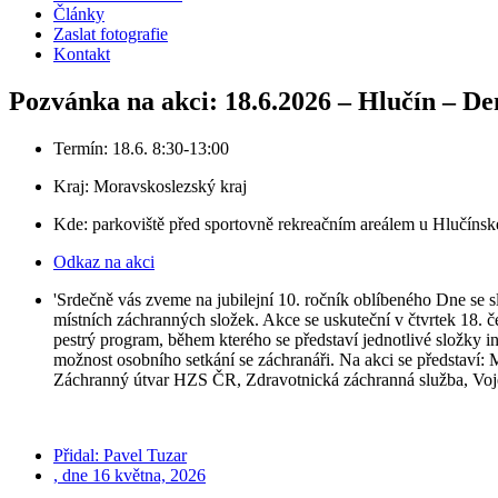
Články
Zaslat fotografie
Kontakt
Pozvánka na akci: 18.6.2026 – Hlučín – De
Termín: 18.6. 8:30-13:00
Kraj:
Moravskoslezský kraj
Kde: parkoviště před sportovně rekreačním areálem u Hlučínsk
Odkaz na akci
'Srdečně vás zveme na jubilejní 10. ročník oblíbeného Dne se sl
místních záchranných složek. Akce se uskuteční v čtvrtek 18. 
pestrý program, během kterého se představí jednotlivé složky 
možnost osobního setkání se záchranáři. Na akci se představí:
Záchranný útvar HZS ČR, Zdravotnická záchranná služba, Voje
Přidal:
Pavel Tuzar
, dne
16 května, 2026