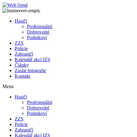
Přejít
k
obsahu
Hasiči
Profesionální
Dobrovolní
Podnikoví
ZZS
Policie
Zahraničí
Kalendář akcí IZS
Články
Zaslat fotografie
Kontakt
Menu
Hasiči
Profesionální
Dobrovolní
Podnikoví
ZZS
Policie
Zahraničí
Kalendář akcí IZS