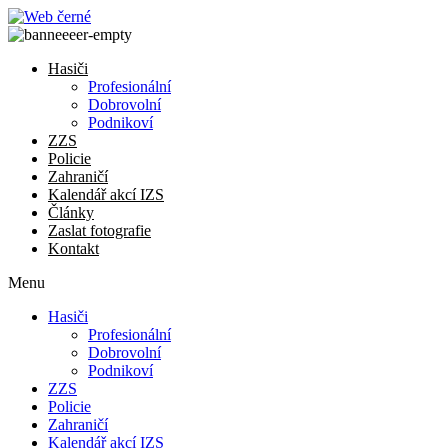
Přejít
k
obsahu
Hasiči
Profesionální
Dobrovolní
Podnikoví
ZZS
Policie
Zahraničí
Kalendář akcí IZS
Články
Zaslat fotografie
Kontakt
Menu
Hasiči
Profesionální
Dobrovolní
Podnikoví
ZZS
Policie
Zahraničí
Kalendář akcí IZS