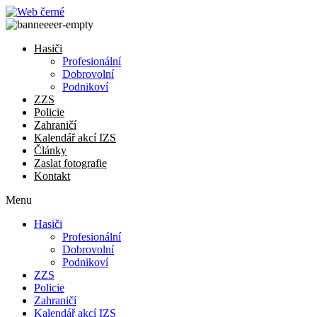
Přejít
k
obsahu
Hasiči
Profesionální
Dobrovolní
Podnikoví
ZZS
Policie
Zahraničí
Kalendář akcí IZS
Články
Zaslat fotografie
Kontakt
Menu
Hasiči
Profesionální
Dobrovolní
Podnikoví
ZZS
Policie
Zahraničí
Kalendář akcí IZS