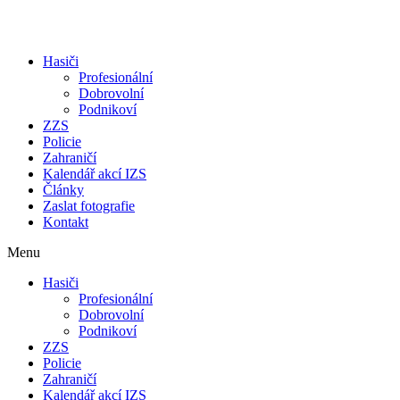
Přejít
k
obsahu
Hasiči
Profesionální
Dobrovolní
Podnikoví
ZZS
Policie
Zahraničí
Kalendář akcí IZS
Články
Zaslat fotografie
Kontakt
Menu
Hasiči
Profesionální
Dobrovolní
Podnikoví
ZZS
Policie
Zahraničí
Kalendář akcí IZS