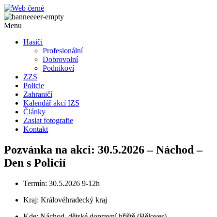
Přejít
k
obsahu
Menu
Hasiči
Profesionální
Dobrovolní
Podnikoví
ZZS
Policie
Zahraničí
Kalendář akcí IZS
Články
Zaslat fotografie
Kontakt
Pozvánka na akci: 30.5.2026 – Náchod –
Den s Policií
Termín: 30.5.2026 9-12h
Kraj:
Královéhradecký kraj
Kde: Náchod, dětské dopravní hřiště (Běloves)