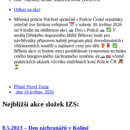
Odkaz na akci
Městská policie Náchod společně s Policie České republiky
srdečně zve širokou veřejnost
v sobotu 30. května 2026
od 9 hodin na oblíbenou akci
Den s Policií
V
areálu Dětského dopravního hřiště Běloves bude pro
návštěvníky připraven nabitý program plný dovednostních i
vědomostních soutěží o zajímavé ceny pro děti
Během akce si budete moci prohlédnout vystavenou techniku
celého Integrovaného záchranného systému
včetně
praktických ukázek výcviku služebních koní Policie ČR
Přidal:
Pavel Tuzar
, dne
16 května, 2026
Nejbližší akce složek IZS:
8.5.2023 – Den záchranářů v Kolíně