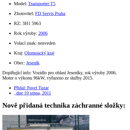
Model:
Transporter T5
Zhotovitel:
FD Servis Praha
RZ: 3H1 5963
Rok výroby:
2006
Volací znak: neuveden
Kraj:
Olomoucký kraj
Obec:
Jeseník
Doplňující info: Vozidlo pro oblast Jeseníky, rok výroby 2006.
Motor o výkonu 96kW, vyřazeno ze služby 2015.
Přidal:
Pavel Tuzar
, dne
19 srpna, 2011
Nově přidaná technika záchranné složky: