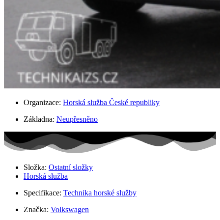
Organizace:
Horská služba České republiky
Základna:
Neupřesněno
Složka:
Ostatní složky
Horská služba
Specifikace:
Technika horské služby
Značka:
Volkswagen