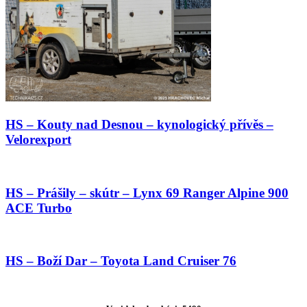
HS – Kouty nad Desnou – kynologický přívěs –
Velorexport
HS – Prášily – skútr – Lynx 69 Ranger Alpine 900
ACE Turbo
HS – Boží Dar – Toyota Land Cruiser 76