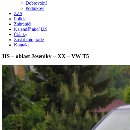
Dobrovolní
Podnikoví
ZZS
Policie
Zahraničí
Kalendář akcí IZS
Články
Zaslat fotografie
Kontakt
HS – oblast Jeseníky – XX – VW T5