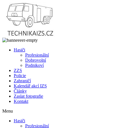
Přejít
k
obsahu
Hasiči
Profesionální
Dobrovolní
Podnikoví
ZZS
Policie
Zahraničí
Kalendář akcí IZS
Články
Zaslat fotografie
Kontakt
Menu
Hasiči
Profesionální