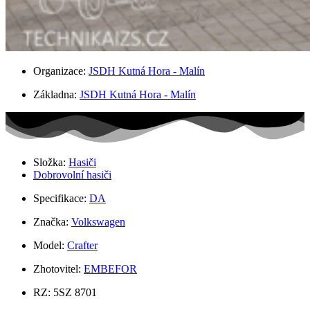
Organizace:
JSDH Kutná Hora - Malín
Základna:
JSDH Kutná Hora - Malín
Složka:
Hasiči
Dobrovolní hasiči
Specifikace:
DA
Značka:
Volkswagen
Model:
Crafter
Zhotovitel:
EMBEFOR
RZ: 5SZ 8701