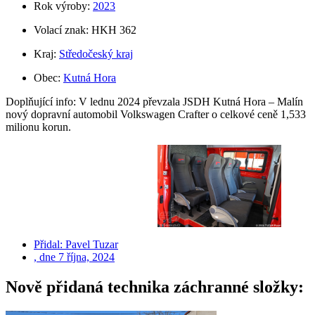
Rok výroby:
2023
Volací znak: HKH 362
Kraj:
Středočeský kraj
Obec:
Kutná Hora
Doplňující info: V lednu 2024 převzala JSDH Kutná Hora – Malín
nový dopravní automobil Volkswagen Crafter o celkové ceně 1,533
milionu korun.
Přidal:
Pavel Tuzar
, dne
7 října, 2024
Nově přidaná technika záchranné složky: