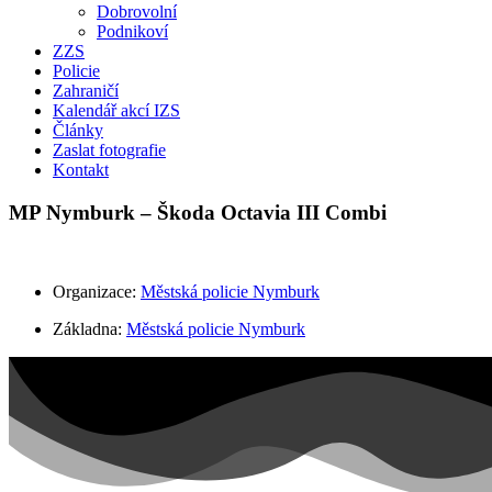
Dobrovolní
Podnikoví
ZZS
Policie
Zahraničí
Kalendář akcí IZS
Články
Zaslat fotografie
Kontakt
MP Nymburk – Škoda Octavia III Combi
Organizace:
Městská policie Nymburk
Základna:
Městská policie Nymburk