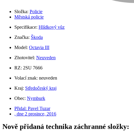
Složka:
Policie
Městská policie
Specifikace:
Hlídkový vůz
Značka:
Škoda
Model:
Octavia III
Zhotovitel:
Neuveden
RZ: 2SU 7666
Volací znak: neuveden
Kraj:
Středočeský kraj
Obec:
Nymburk
Přidal:
Pavel Tuzar
, dne
2 prosince, 2016
Nově přidaná technika záchranné složky: