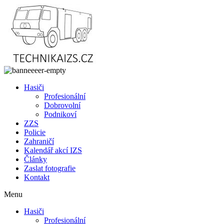
Přejít
k
obsahu
Hasiči
Profesionální
Dobrovolní
Podnikoví
ZZS
Policie
Zahraničí
Kalendář akcí IZS
Články
Zaslat fotografie
Kontakt
Menu
Hasiči
Profesionální