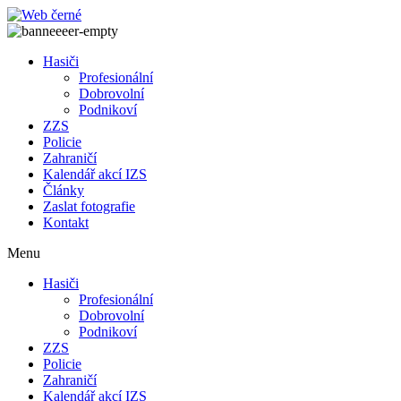
Přejít
k
obsahu
Hasiči
Profesionální
Dobrovolní
Podnikoví
ZZS
Policie
Zahraničí
Kalendář akcí IZS
Články
Zaslat fotografie
Kontakt
Menu
Hasiči
Profesionální
Dobrovolní
Podnikoví
ZZS
Policie
Zahraničí
Kalendář akcí IZS