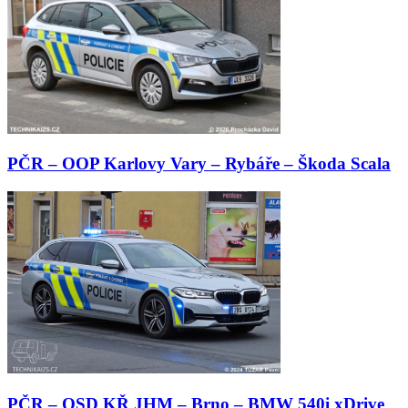
PČR – OOP Karlovy Vary – Rybáře – Škoda Scala
PČR – OSD KŘ JHM – Brno – BMW 540i xDrive