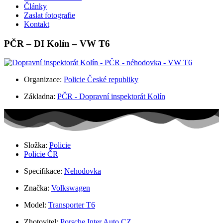
Články
Zaslat fotografie
Kontakt
PČR – DI Kolín – VW T6
Organizace:
Policie České republiky
Základna:
PČR - Dopravní inspektorát Kolín
Složka:
Policie
Policie ČR
Specifikace:
Nehodovka
Značka:
Volkswagen
Model:
Transporter T6
Zhotovitel:
Porsche Inter Auto CZ