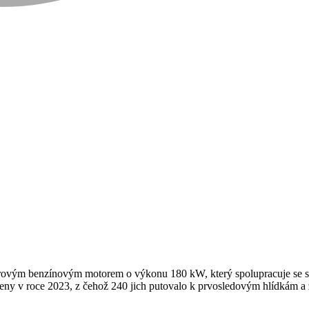
itrovým benzínovým motorem o výkonu 180 kW, který spolupracuje se
y v roce 2023, z čehož 240 jich putovalo k prvosledovým hlídkám a z