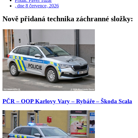
Přidal:
Pavel Tuzar
, dne
8 července, 2026
Nově přidaná technika záchranné složky:
PČR – OOP Karlovy Vary – Rybáře – Škoda Scala