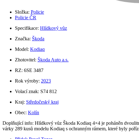
Složka:
Policie
Policie ČR
Specifikace:
Hlídkový vůz
Značka:
Škoda
Model:
Kodiaq
Zhotovitel:
Škoda Auto a.s.
RZ: 6SE 3487
Rok výroby:
2023
Volací znak: S74 812
Kraj:
Středočeský kraj
Obec:
Kolín
Doplňující info: Hlídkový vůz Škoda Kodiaq 4×4 je poháněn dvoul
várky 289 kusů modelu Kodiaq s ochranným rámem, které byly pořízen