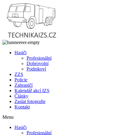
Přejít
k
obsahu
Hasiči
Profesionální
Dobrovolní
Podnikoví
ZZS
Policie
Zahraničí
Kalendář akcí IZS
Články
Zaslat fotografie
Kontakt
Menu
Hasiči
Profesionální