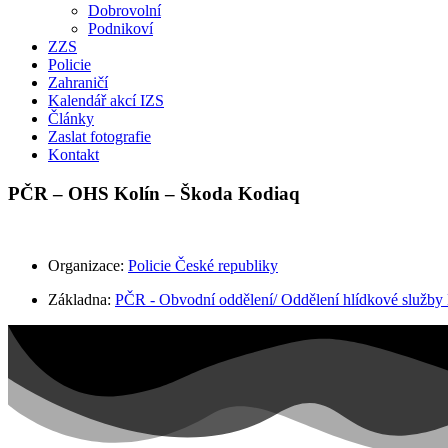
Dobrovolní
Podnikoví
ZZS
Policie
Zahraničí
Kalendář akcí IZS
Články
Zaslat fotografie
Kontakt
PČR – OHS Kolín – Škoda Kodiaq
Organizace:
Policie České republiky
Základna:
PČR - Obvodní oddělení/ Oddělení hlídkové služby