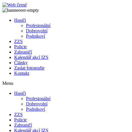
Přejít
k
obsahu
Hasiči
Profesionální
Dobrovolní
Podnikoví
ZZS
Policie
Zahraničí
Kalendář akcí IZS
Články
Zaslat fotografie
Kontakt
Menu
Hasiči
Profesionální
Dobrovolní
Podnikoví
ZZS
Policie
Zahraničí
Kalendář akcí IZS