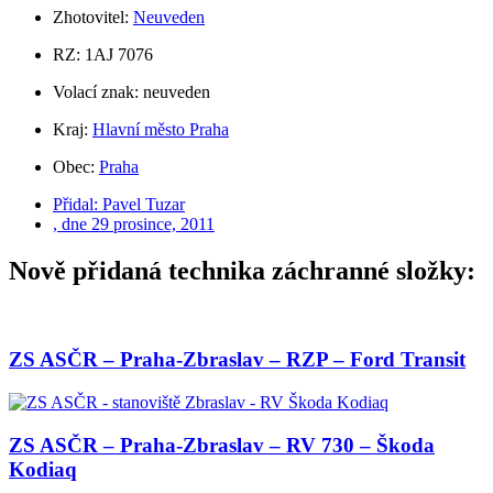
Zhotovitel:
Neuveden
RZ: 1AJ 7076
Volací znak: neuveden
Kraj:
Hlavní město Praha
Obec:
Praha
Přidal:
Pavel Tuzar
, dne
29 prosince, 2011
Nově přidaná technika záchranné složky:
ZS ASČR – Praha-Zbraslav – RZP – Ford Transit
ZS ASČR – Praha-Zbraslav – RV 730 – Škoda
Kodiaq