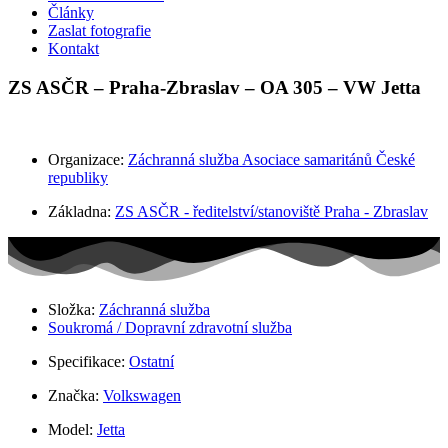
Články
Zaslat fotografie
Kontakt
ZS ASČR – Praha-Zbraslav – OA 305 – VW Jetta
Organizace:
Záchranná služba Asociace samaritánů České
republiky
Základna:
ZS ASČR - ředitelství/stanoviště Praha - Zbraslav
Složka:
Záchranná služba
Soukromá / Dopravní zdravotní služba
Specifikace:
Ostatní
Značka:
Volkswagen
Model:
Jetta